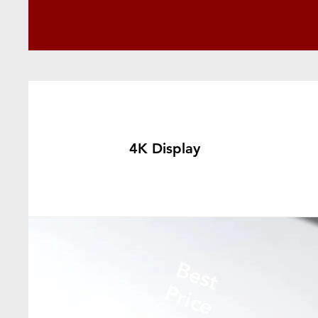
4K Display
Best
Price