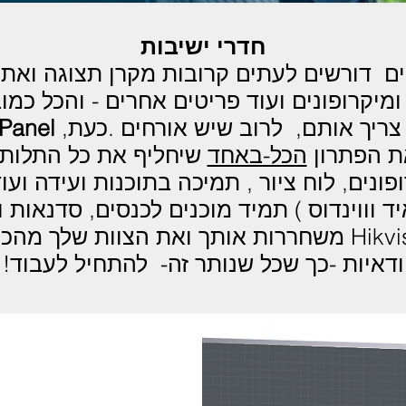
חדרי ישיבות
ים
דורשים לעתים קרובות מקרן תצוגה ואת 
ומיקרופונים ועוד פריטים אחרים - והכל כמובן
צריך אותם, לרוב שיש אורחים .כעת,
 Panel
ת הפתרון
הכל-באחד
שיחליף את כל התלות 
צלמה ,8 מיקרופונים, לוח ציור , תמיכה בתוכנות ועיד
 וווינדוס ) תמיד מוכנים לכנסים, סדנאות 
האינטראקטיביות של Hikvision משחררות אותך ואת הצו
ודאיות -כך שכל שנותר זה- להתחיל לעבוד!