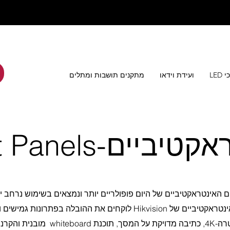
LED
ועידת וידאו
מתקנים תושבות ומתלים
אקטיביים-
t Panels
האינטראקטיביים של היום פופולריים יותר ונמצאים בשימוש נרחב י
ם את ההובלה בפתרונות גמישים ורב-פונקציונליים אלה
עם רזולוציית אולטרה-4K, כתיבה מ